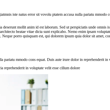
giatmnis iste natus error sit vovolu ptatem accusa nulla pariatu mmodo co
cia deserunt mollit anim id est laborum. Sed ut perspiciatis unde omnis 
 architecto beatae vitae dicta sunt explicabo. Nemo enim ipsam voluptate
. Neque porro quisquam est, qui dolorem ipsum quia dolor sit amet, co
lla pariatu mmodo cons equat. Duis aute irure dolor in reprehenderit in v
ia reprehenderit in voluptate velit esse cillum dolore